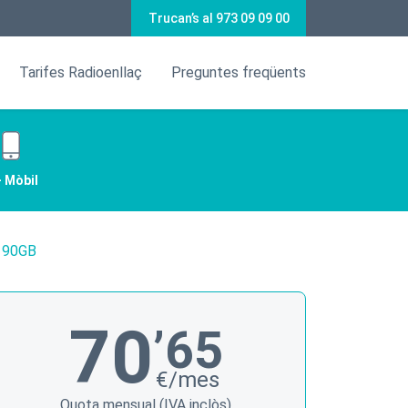
Trucan’s al 973 09 09 00
Tarifes Radioenllaç
Preguntes freqüents
+ Mòbil
l 90GB
70
’65
€/mes
Quota mensual (IVA inclòs)