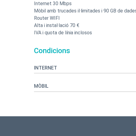
Internet 30 Mbps
Mòbil amb trucades il·limitades i 90 GB de dade
Router WIFI
Alta i instal·lació 70 €
IVA i quota de línia inclosos
Condicions
INTERNET
MÒBIL