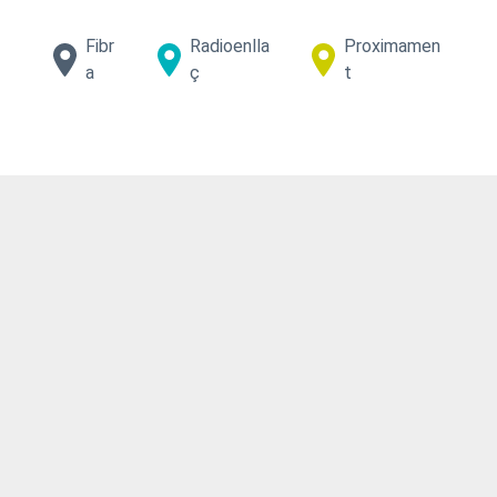
Fibr
Radioenlla
Proximamen
a
ç
t