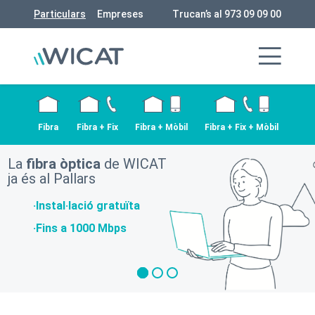
Particulars
Empreses
Trucan’s al 973 09 09 00
Fibra
Fibra + Fix
Fibra + Mòbil
Fibra + Fix + Mòbil
La
fibra òptica
de WICAT
ja és al Pallars
·Instal·lació gratuïta
·Fins a 1000 Mbps