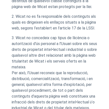
distintius de qualsevol classe continguts a la
pàgina web de Wicat estan protegits per la llei.
2. Wicat no es fa responsable dels continguts als
quals es dirigeixen els enllaços situats a la pàgina
web, segons l’establert en l’article 17 de la LSSI.
3. Wicat no concedeix cap tipus de llicència o
autorització d’ús personal a l’Usuari sobre els seus
drets de propietat intel•lectual i industrial o sobre
qualsevol altre dret relacionat amb la pàgina web
titularitat de Wicat i els serveis oferts en la
mateixa.
Per això, l’Usuari reconeix que la reproducció,
distribució, comercialització, transformació, i en
general, qualsevol altra forma d’explotació, per
qualsevol procediment, de tot o part dels
continguts d’aquesta pàgina web constitueix una
infracció dels drets de propietat intel•lectual i/o
industrial de Wicat o del titular dels mateixos,