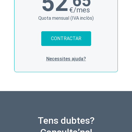
52
’65
€/mes
Quota mensual (IVA inclòs)
CONTRACTAR
Necessites ajuda?
Tens dubtes?