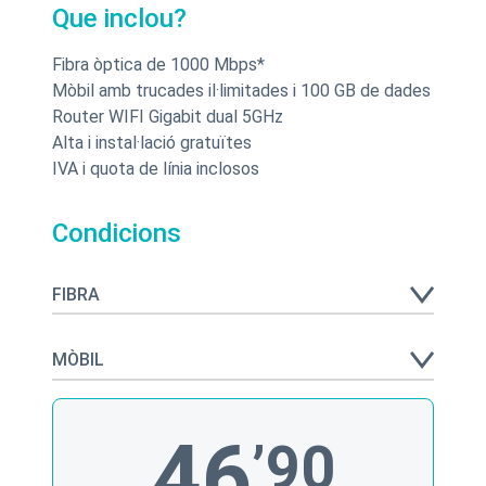
Que inclou?
Fibra òptica de 1000 Mbps*
Mòbil amb trucades il·limitades i 100 GB de dades
Router WIFI Gigabit dual 5GHz
Alta i instal·lació gratuïtes
IVA i quota de línia inclosos
Condicions
FIBRA
MÒBIL
46
’90