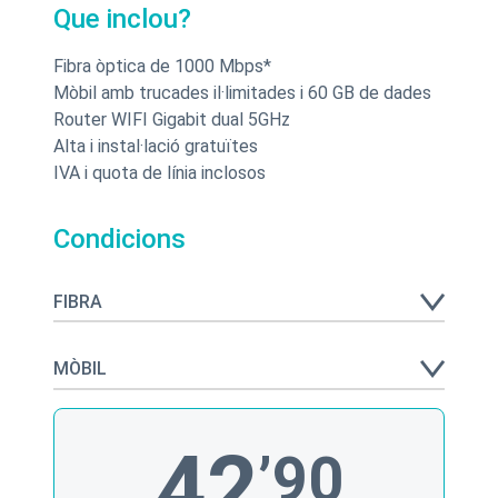
Que inclou?
Fibra òptica de 1000 Mbps*
Mòbil amb trucades il·limitades i 60 GB de dades
Router WIFI Gigabit dual 5GHz
Alta i instal·lació gratuïtes
IVA i quota de línia inclosos
Condicions
FIBRA
MÒBIL
42
’90