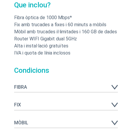
Que inclou?
Fibra òptica de 1000 Mbps*
Fix amb trucades a fixes i 60 minuts a mòbils
Mòbil amb trucades il·limitades i 160 GB de dades
Router WIFI Gigabit dual 5GHz
Alta i instal·lació gratuïtes
IVA i quota de línia inclosos
Condicions
FIBRA
FIX
MÒBIL