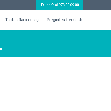
Trucan’s al 973 09 09 00
Tarifes Radioenllaç
Preguntes freqüents
il