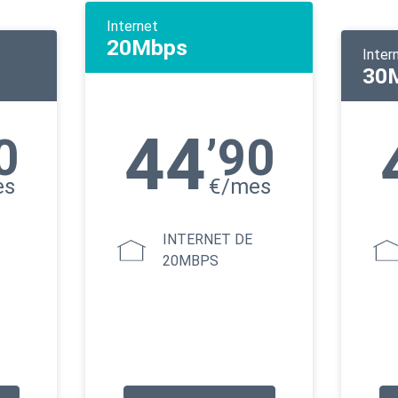
Internet
20Mbps
Inter
30
44
0
’90
es
€/mes
INTERNET DE
20MBPS