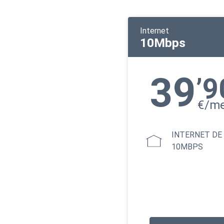
Internet
10Mbps
39
’9
€/m
INTERNET DE
10MBPS