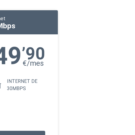
net
Mbps
49
’90
€/mes
INTERNET DE
30MBPS