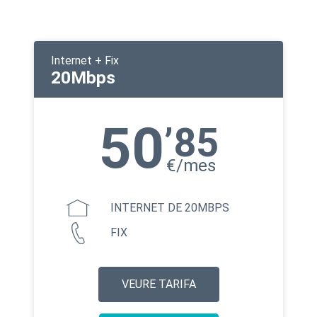
Internet + Fix
20Mbps
50
’85
€/mes
INTERNET DE 20MBPS
FIX
VEURE TARIFA