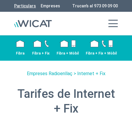
Particulars
Empreses
Trucan’s al 973 09 09 00
Fibra
Fibra + Fix
Fibra + Mòbil
Fibra + Fix + Mòbil
Empreses Radioenllaç
> Internet + Fix
Tarifes de Internet
+ Fix