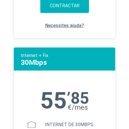
CONTRACTAR
Necessites ajuda?
Internet + Fix
30Mbps
55
’85
€/mes
INTERNET DE 30MBPS