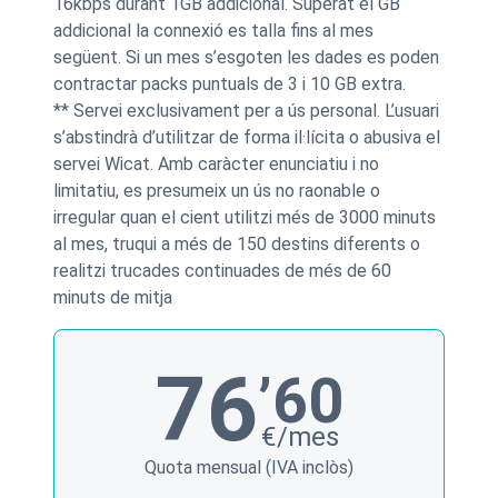
16kbps durant 1GB addicional. Superat el GB
addicional la connexió es talla fins al mes
següent. Si un mes s’esgoten les dades es poden
contractar packs puntuals de 3 i 10 GB extra.
** Servei exclusivament per a ús personal. L’usuari
s’abstindrà d’utilitzar de forma il·lícita o abusiva el
servei Wicat. Amb caràcter enunciatiu i no
limitatiu, es presumeix un ús no raonable o
irregular quan el cient utilitzi més de 3000 minuts
al mes, truqui a més de 150 destins diferents o
realitzi trucades continuades de més de 60
minuts de mitja
76
’60
€/mes
Quota mensual (IVA inclòs)