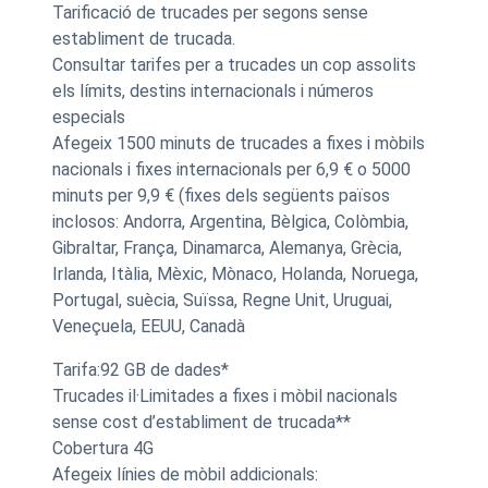
Tarificació de trucades per segons sense
establiment de trucada.
Consultar tarifes per a trucades un cop assolits
els límits, destins internacionals i números
especials
Afegeix 1500 minuts de trucades a fixes i mòbils
nacionals i fixes internacionals per 6,9 € o 5000
minuts per 9,9 € (fixes dels següents països
inclosos: Andorra, Argentina, Bèlgica, Colòmbia,
Gibraltar, França, Dinamarca, Alemanya, Grècia,
Irlanda, Itàlia, Mèxic, Mònaco, Holanda, Noruega,
Portugal, suècia, Suïssa, Regne Unit, Uruguai,
Veneçuela, EEUU, Canadà
Tarifa:92 GB de dades*
Trucades il·Limitades a fixes i mòbil nacionals
sense cost d’establiment de trucada**
Cobertura 4G
Afegeix línies de mòbil addicionals: