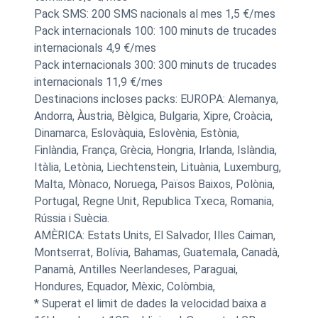
Pack SMS: 200 SMS nacionals al mes 1,5 €/mes
Pack internacionals 100: 100 minuts de trucades
internacionals 4,9 €/mes
Pack internacionals 300: 300 minuts de trucades
internacionals 11,9 €/mes
Destinacions incloses packs: EUROPA: Alemanya,
Andorra, Àustria, Bèlgica, Bulgaria, Xipre, Croàcia,
Dinamarca, Eslovàquia, Eslovènia, Estònia,
Finlàndia, França, Grècia, Hongria, Irlanda, Islàndia,
Itàlia, Letònia, Liechtenstein, Lituània, Luxemburg,
Malta, Mònaco, Noruega, Països Baixos, Polònia,
Portugal, Regne Unit, Republica Txeca, Romania,
Rússia i Suècia.
AMÈRICA: Estats Units, El Salvador, Illes Caiman,
Montserrat, Bolívia, Bahamas, Guatemala, Canadà,
Panamà, Antilles Neerlandeses, Paraguai,
Hondures, Equador, Mèxic, Colòmbia,
* Superat el limit de dades la velocidad baixa a