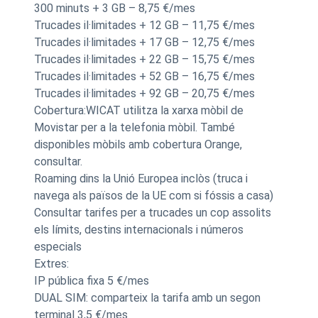
300 minuts + 3 GB – 8,75 €/mes
Trucades il·limitades + 12 GB – 11,75 €/mes
Trucades il·limitades + 17 GB – 12,75 €/mes
Trucades il·limitades + 22 GB – 15,75 €/mes
Trucades il·limitades + 52 GB – 16,75 €/mes
Trucades il·limitades + 92 GB – 20,75 €/mes
Cobertura:WICAT utilitza la xarxa mòbil de
Movistar per a la telefonia mòbil. També
disponibles mòbils amb cobertura Orange,
consultar.
Roaming dins la Unió Europea inclòs (truca i
navega als països de la UE com si fóssis a casa)
Consultar tarifes per a trucades un cop assolits
els límits, destins internacionals i números
especials
Extres:
IP pública fixa 5 €/mes
DUAL SIM: comparteix la tarifa amb un segon
terminal 3,5 €/mes