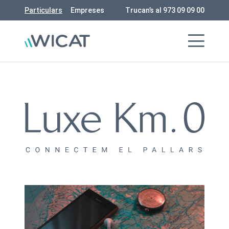
Particulars
Empreses
Trucan’s al 973 09 09 00