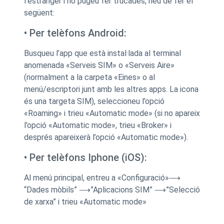
l’estranger i no pugeu fer trucades, heu de fer el
següent:
•
Per telèfons Android:
Busqueu l’app que està instal·lada al terminal
anomenada «Serveis SIM» o «Serveis Aire»
(normalment a la carpeta «Eines» o al
menú/escriptori junt amb les altres apps. La icona
és una targeta SIM), seleccioneu l’opció
«Roaming» i trieu «Automatic mode» (si no apareix
l’opció «Automatic mode», trieu «Broker» i
després apareixerà l’opció «Automatic mode»).
•
Per telèfons Iphone (iOS):
Al menú principal, entreu a «Configuració»⟶
“Dades mòbils” ⟶”Aplicacions SIM” ⟶”Selecció
de xarxa” i trieu «Automatic mode»