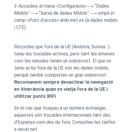
3-Accedeix al menú «Configuració»⟶ “Dades
Mòbils” ⟶ “Xarxa de dades Mòbils” ⟶ ompli el
camp «Punt d’accés» amb inet.es (a dades mòbils
i LTE)
Recordeu que fora de la UE (Andorra, Suïssa…)
teniu les trucades actives, però tant les emeses
com les rebudes tenen un sobrecost. El que no
teniu actiu fora de la UE són les dades mòbils,
perquè també comporten un gran sobrecost.
Recomanem sempre desactivar la navegació
en itinerància quan es viatja fora de la UE i
utilitzar punts WiFi
.
En el cas que truqueu a un número estranger,
aquestes són trucades internacionals tant des
d’Espanya com des de fora. Consulteu les tarifes
a wicat.net.