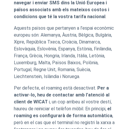
navegar i enviar SMS dins la Unió Europea i
països associats amb els mateixos costos i
condicions que té la vostra tarifa nacional
.
Aquests països que pertanyen a l’espai econòmic
europeu són: Alemanya, Àustria, Bèlgica, Bulgària,
Xipre, República Txeca, Croàcia, Dinamarca,
Eslovàquia, Eslovènia, Espanya, Estònia, Finlàndia,
França, Grècia, Hongria, Irlanda, Itàlia, Letònia,
Luxemburg, Malta, Països Baixos, Polònia,
Portugal, Regne Unit, Romania, Suècia,
Liechtenstein, Islàndia i Noruega.
Per defecte, el roaming està desactivat.
Per a
activar-lo, heu de contactar amb l’atenció al
client de WICAT
i, un cop arribeu al vostre destí,
haureu de reiniciar el telèfon mòbil. En principi,
el
roaming es configurarà de forma automàtica
,
però en el cas que el terminal no registri la xarxa a