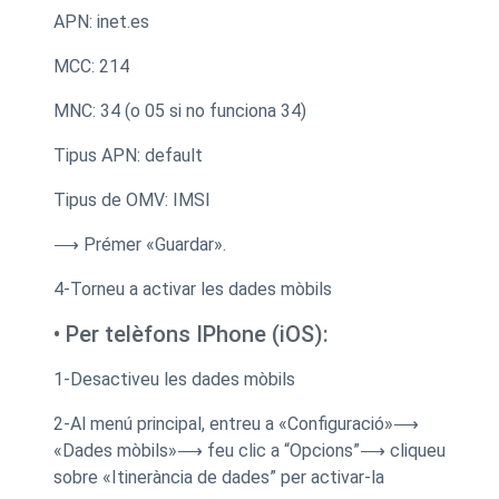
APN: inet.es
MCC: 214
MNC: 34 (o 05 si no funciona 34)
Tipus APN: default
Tipus de OMV: IMSI
⟶ Prémer «Guardar».
4-Torneu a activar les dades mòbils
•
Per telèfons IPhone (iOS):
1-Desactiveu les dades mòbils
2-Al menú principal, entreu a «Configuració»⟶
«Dades mòbils»⟶ feu clic a “Opcions”⟶ cliqueu
sobre «Itinerància de dades” per activar-la