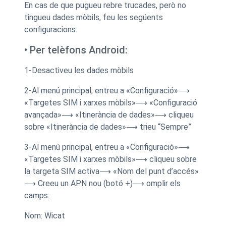
En cas de que pugueu rebre trucades, però no
tingueu dades mòbils, feu les següents
configuracions:
•
Per telèfons Android:
1-Desactiveu les dades mòbils
2-Al menú principal, entreu a «Configuració»⟶
«Targetes SIM i xarxes mòbils»⟶ «Configuració
avançada»⟶ «Itinerància de dades»⟶ cliqueu
sobre «Itinerància de dades»⟶ trieu “Sempre”
3-Al menú principal, entreu a «Configuració»⟶
«Targetes SIM i xarxes mòbils»⟶ cliqueu sobre
la targeta SIM activa⟶ «Nom del punt d’accés»
⟶ Creeu un APN nou (botó +)⟶ omplir els
camps:
Nom: Wicat