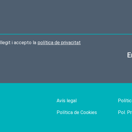
llegit i accepto la
política de privacitat
E
Avís legal
Polític
Política de Cookies
Pol. P