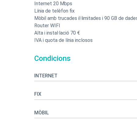
Internet 20 Mbps
Línia de telèfon fix
Mòbil amb trucades il·limitades i 90 GB de dade
Router WIFI
Alta i instal·lació 70 €
IVA i quota de línia inclosos
Condicions
INTERNET
FIX
MÒBIL