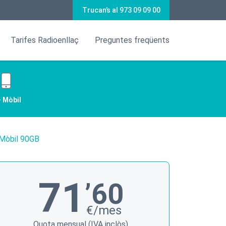
Trucan’s al 973 09 09 00
Tarifes Radioenllaç
Preguntes freqüents
+ Mòbil
 Mòbil 90GB
71
’60
€/mes
Quota mensual (IVA inclòs)