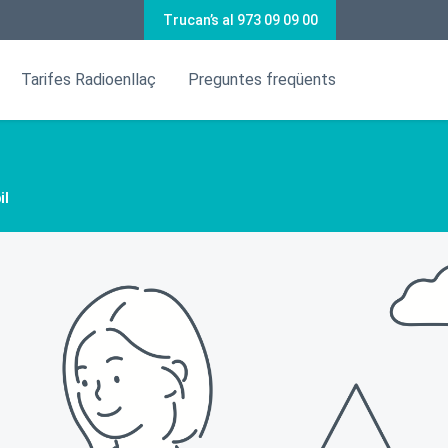
Trucan’s al 973 09 09 00
Tarifes Radioenllaç
Preguntes freqüents
il