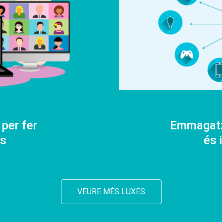
 per fer
Emmagatz
es
és 
VEURE MÉS LUXES