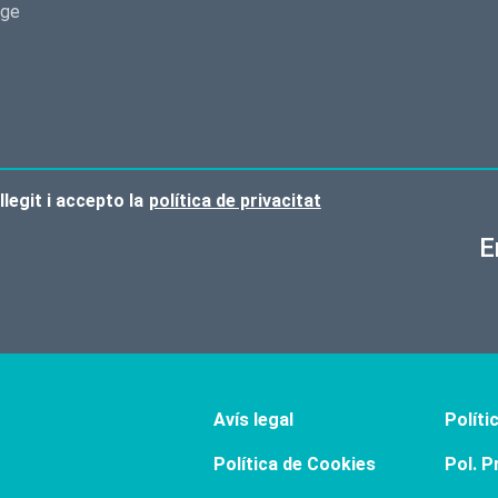
llegit i accepto la
política de privacitat
E
Avís legal
Políti
Política de Cookies
Pol. P