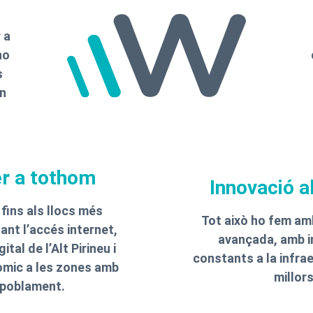
 a
no
s
en
er a tothom
Innovació al
ins als llocs més
Tot això ho fem am
nt l’accés internet,
avançada, amb in
ital de l’Alt Pirineu i
constants a la infrae
mic a les zones amb
millors
spoblament.