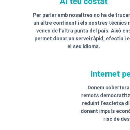
Al teu costat
Per parlar amb nosaltres no ha de trucar
un altre continent i els nostres tècnics 
venen de l’altra punta del país. Això en
permet donar un servei ràpid, efectiu i 
el seu idioma.
Internet p
Donem cobertura f
remots democratitza
reduint l’escletxa dig
donant impuls econò
risc de de