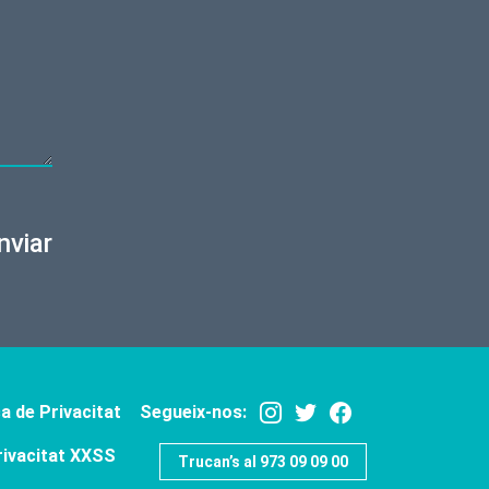
nviar
ca de Privacitat
Segueix-nos:
rivacitat XXSS
Trucan’s al 973 09 09 00