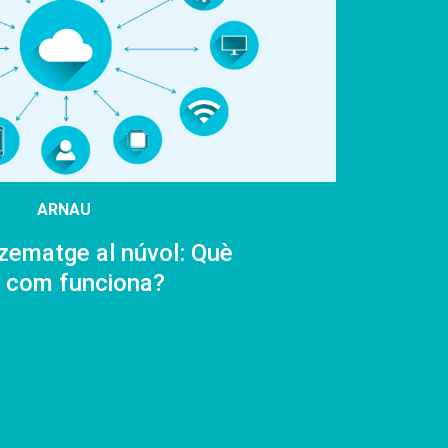
ARNAU
ematge al núvol: Què
i com funciona?