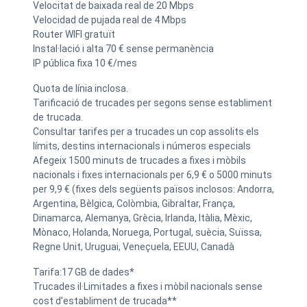
Velocitat de baixada real de 20 Mbps
Velocidad de pujada real de 4 Mbps
Router WIFI gratuït
Instal·lació i alta 70 € sense permanència
IP pública fixa 10 €/mes
Quota de línia inclosa.
Tarificació de trucades per segons sense establiment
de trucada.
Consultar tarifes per a trucades un cop assolits els
límits, destins internacionals i números especials
Afegeix 1500 minuts de trucades a fixes i mòbils
nacionals i fixes internacionals per 6,9 € o 5000 minuts
per 9,9 € (fixes dels següents països inclosos: Andorra,
Argentina, Bèlgica, Colòmbia, Gibraltar, França,
Dinamarca, Alemanya, Grècia, Irlanda, Itàlia, Mèxic,
Mònaco, Holanda, Noruega, Portugal, suècia, Suïssa,
Regne Unit, Uruguai, Veneçuela, EEUU, Canadà
Tarifa:17 GB de dades*
Trucades il·Limitades a fixes i mòbil nacionals sense
cost d’establiment de trucada**