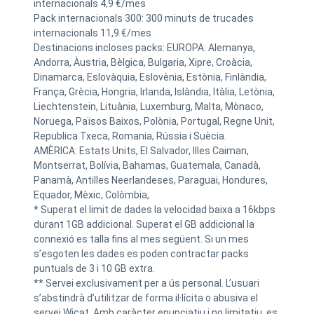
internacionals 4,9 €/mes
Pack internacionals 300: 300 minuts de trucades
internacionals 11,9 €/mes
Destinacions incloses packs: EUROPA: Alemanya,
Andorra, Àustria, Bèlgica, Bulgaria, Xipre, Croàcia,
Dinamarca, Eslovàquia, Eslovènia, Estònia, Finlàndia,
França, Grècia, Hongria, Irlanda, Islàndia, Itàlia, Letònia,
Liechtenstein, Lituània, Luxemburg, Malta, Mònaco,
Noruega, Països Baixos, Polònia, Portugal, Regne Unit,
Republica Txeca, Romania, Rússia i Suècia.
AMÈRICA: Estats Units, El Salvador, Illes Caiman,
Montserrat, Bolívia, Bahamas, Guatemala, Canadà,
Panamà, Antilles Neerlandeses, Paraguai, Hondures,
Equador, Mèxic, Colòmbia,
* Superat el limit de dades la velocidad baixa a 16kbps
durant 1GB addicional. Superat el GB addicional la
connexió es talla fins al mes següent. Si un mes
s’esgoten les dades es poden contractar packs
puntuals de 3 i 10 GB extra.
** Servei exclusivament per a ús personal. L’usuari
s’abstindrà d’utilitzar de forma il·lícita o abusiva el
servei Wicat. Amb caràcter enunciatiu i no limitatiu, es