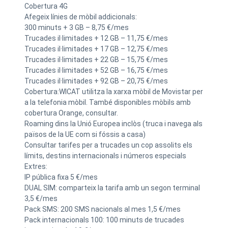
Cobertura 4G
Afegeix línies de mòbil addicionals:
300 minuts + 3 GB – 8,75 €/mes
Trucades il·limitades + 12 GB – 11,75 €/mes
Trucades il·limitades + 17 GB – 12,75 €/mes
Trucades il·limitades + 22 GB – 15,75 €/mes
Trucades il·limitades + 52 GB – 16,75 €/mes
Trucades il·limitades + 92 GB – 20,75 €/mes
Cobertura:WICAT utilitza la xarxa mòbil de Movistar per
a la telefonia mòbil. També disponibles mòbils amb
cobertura Orange, consultar.
Roaming dins la Unió Europea inclòs (truca i navega als
països de la UE com si fóssis a casa)
Consultar tarifes per a trucades un cop assolits els
límits, destins internacionals i números especials
Extres:
IP pública fixa 5 €/mes
DUAL SIM: comparteix la tarifa amb un segon terminal
3,5 €/mes
Pack SMS: 200 SMS nacionals al mes 1,5 €/mes
Pack internacionals 100: 100 minuts de trucades