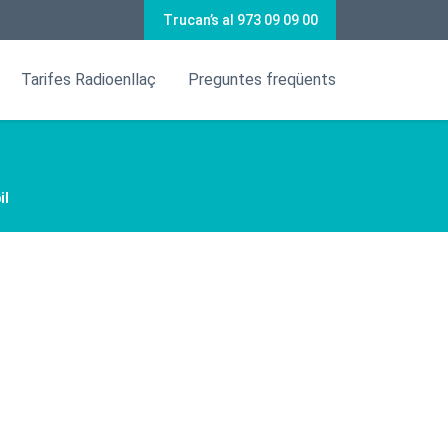
Trucan’s al 973 09 09 00
Tarifes Radioenllaç
Preguntes freqüents
il