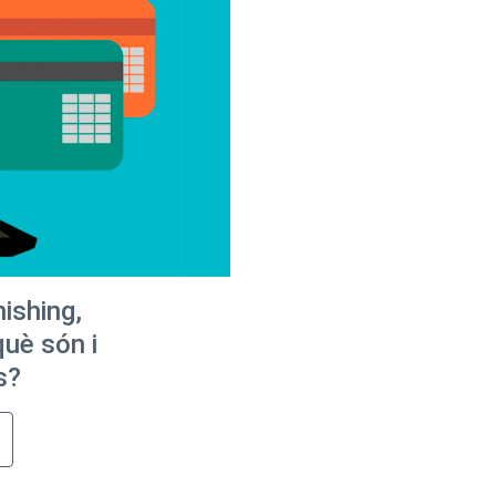
hishing,
què són i
s?