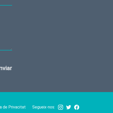
nviar
a de Privacitat
Segueix-nos: