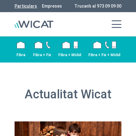
Particulars
Empreses
Trucan’s al 973 09 09 00
Fibra
Fibra + Fix
Fibra + Mòbil
Fibra + Fix + Mòbil
Actualitat Wicat