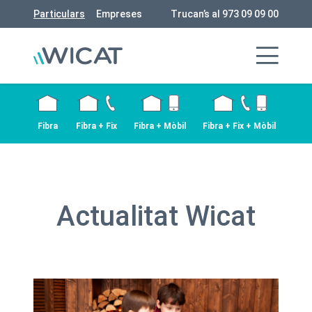
Particulars
Empreses
Trucan’s al 973 09 09 00
Fibra
Fibra + Fix
Fibra + Mòbil
Fibra + Fix + Mòbil
Actualitat Wicat