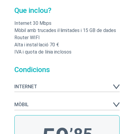
Que inclou?
Internet 30 Mbps
Mòbil amb trucades il·limitades i 15 GB de dades
Router WIFI
Alta i instal·lació 70 €
IVA i quota de línia inclosos
Condicions
INTERNET
MÒBIL