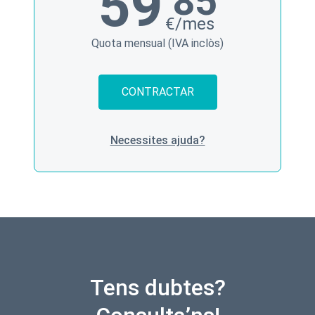
59
’85
€/mes
Quota mensual (IVA inclòs)
CONTRACTAR
Necessites ajuda?
Tens dubtes?