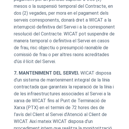
mesos o la suspensió temporal del Contracte, en
dos (2) vegades, per mora en el pagament dels
serveis corresponents, donarà dret a WICAT a la
interrupció definitiva del Servei i a la corresponent
resolució del Contracte. WICAT pot suspendre de
manera temporal o definitiva el Servei en casos
de frau, risc objectiu o presumpció raonable de
comissió de frau o per altres raons acreditades
d’ús il·lícit del Servei.
7. MANTENIMENT DEL SERVEI.
WICAT disposa
d’un sistema de manteniment integral de la línia
contractada que garanteix la reparació de la línia i
de les infraestructures associades al Servei a la
xarxa de WICAT fins al Punt de Terminació de
Xarxa (PTX) en el termini de 72 hores des de
l’avís del Client al Servei d’Atenció al Client de
WICAT. Així mateix WICAT disposa d’un
procediment intern que realitza la monitorització