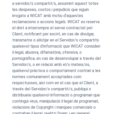
a servidor/s compartit/s, assumint aquest totes
les despeses, costos i perjudicis que siguin
irrogats a WICAT amb motiu d’aquestes
reclamacions o accions legals. WICAT es reserva
el dret a interrompre el servei contractat pel
Client, notificant per escrit, en cas de divulgar,
transmetre o allotjar en el Servidor/s compartits
qualsevol tipus d’informació que WICAT consideri
il.legal, abusiva, difamatòria, ofensiva, o
pornogràfica, en cas de desenvolupar a través del
Servidor/s, o en relació amb el/s mateix/os,
qualsevol pràctica o comportament contrari a les
normes comunament acceptades com
respectuoses, així com en el cas que el Client, a
través del Servidor/s compartit/s, publiqui o
distribueixi qualsevol informació o programari que
contingui virus, manipulació il·legal de programari,
violacions de Copyright i marques comercials o
contraban il·legal, realitzi Spam, i en general