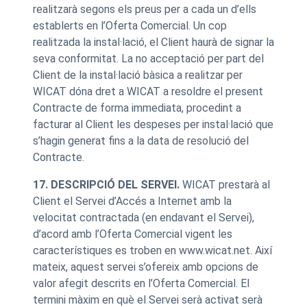
realitzarà segons els preus per a cada un d’ells
establerts en l’Oferta Comercial. Un cop
realitzada la instal·lació, el Client haurà de signar la
seva conformitat. La no acceptació per part del
Client de la instal·lació bàsica a realitzar per
WICAT dóna dret a WICAT a resoldre el present
Contracte de forma immediata, procedint a
facturar al Client les despeses per instal·lació que
s’hagin generat fins a la data de resolució del
Contracte.
17. DESCRIPCIÓ DEL SERVEI.
WICAT prestarà al
Client el Servei d’Accés a Internet amb la
velocitat contractada (en endavant el Servei),
d’acord amb l’Oferta Comercial vigent les
característiques es troben en www.wicat.net. Així
mateix, aquest servei s’ofereix amb opcions de
valor afegit descrits en l’Oferta Comercial. El
termini màxim en què el Servei serà activat serà