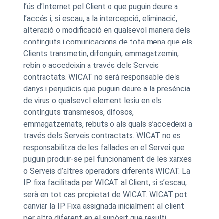
l’ús d’Internet pel Client o que puguin deure a
l’accés i, si escau, a la intercepció, eliminació,
alteració o modificació en qualsevol manera dels
continguts i comunicacions de tota mena que els
Clients transmetin, difonguin, emmagatzemin,
rebin o accedeixin a través dels Serveis
contractats. WICAT no serà responsable dels
danys i perjudicis que puguin deure a la presència
de virus o qualsevol element lesiu en els
continguts transmesos, difosos,
emmagatzemats, rebuts o als quals s’accedeixi a
través dels Serveis contractats. WICAT no es
responsabilitza de les fallades en el Servei que
puguin produir-se pel funcionament de les xarxes
o Serveis d’altres operadors diferents WICAT. La
IP fixa facilitada per WICAT al Client, si s’escau,
serà en tot cas propietat de WICAT. WICAT pot
canviar la IP Fixa assignada inicialment al client
per altra diferent en el supòsit que resulti