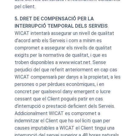
pel client.
5. DRET DE COMPENSACIÓ PER LA
INTERRUPCIÓ TEMPORAL DELS SERVEIS
.
WICAT intentarà assegurar un nivell de qualitat
d’acord amb els Serveis i com a mínim es
compromet a assegurar els nivells de qualitat
exigits per la normativa de qualitat, i que es
troben disponibles a www.wicat.net. Sense
perjudici del que referit anteriorment en cap cas
WICAT compensarà per danys a la propietat, a les
persones o per pèrdues econòmiques, i en
concret per qualsevol dany emergent o lucre
cessant que el Client pogués patir en cas
d’interrupció o prestació deficient dels Serveis.
Addicionalment WICAT es compromet a
indemnitzar el Client que ho sol·liciti quan per
causes imputables a WICAT el Client tingui una
interrupció del servei superior a 48 hores naturals,