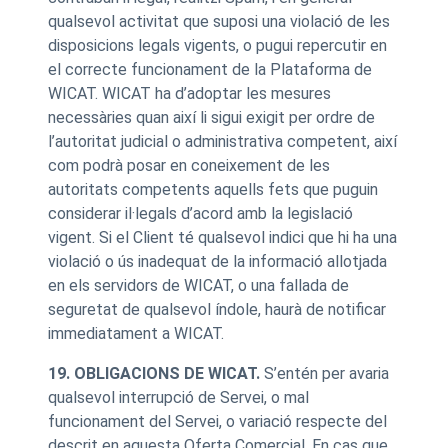
qualsevol activitat que suposi una violació de les
disposicions legals vigents, o pugui repercutir en
el correcte funcionament de la Plataforma de
WICAT. WICAT ha d’adoptar les mesures
necessàries quan així li sigui exigit per ordre de
l’autoritat judicial o administrativa competent, així
com podrà posar en coneixement de les
autoritats competents aquells fets que puguin
considerar il·legals d’acord amb la legislació
vigent. Si el Client té qualsevol indici que hi ha una
violació o ús inadequat de la informació allotjada
en els servidors de WICAT, o una fallada de
seguretat de qualsevol índole, haurà de notificar
immediatament a WICAT.
19. OBLIGACIONS DE WICAT.
S’entén per avaria
qualsevol interrupció de Servei, o mal
funcionament del Servei, o variació respecte del
descrit en aquesta Oferta Comercial. En cas que