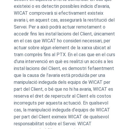
existeixi o es detectin possibles indicis d’avaria,
WICAT comprovarà si efectivament existeix
avaria i, en aquest cas, assegurarà la restitució del
Servei. Per a això podrà actuar remotament o
accedir fins les instal·lacions del Client, únicament
en el cas que WICAT ho consideri necessari, per
actuar sobre algun element de la xarxa ubicat al
tram comprès fins al PTX. En el cas que en el curs
d’una intervenció en què es realitzi un accés a les
instal·lacions del Client, es demostri fefaentment
que la causa de l’avaria està produïda per una
manipulació indeguda dels equips de WICAT per
part del Client, o bé que no hi ha avaria, WICAT es
reserva el dret de repercutir al Client els costos
incorreguts per aquesta actuació. En qualsevol
cas, la manipulació indeguda d’equips de WICAT
per part del Client eximeix WICAT de qualsevol
responsabilitat sobre el Servei. WICAT