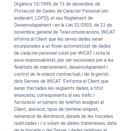
Orgànica 15/1999, de 13 de desembre, de
Protecció de Dades de Caràcter Personal (en
endavant, LOPD), el seu Reglament de
Desenvolupament i en la Llei 32/2003, de 23 de
novembre, general de Telecomunicacions, WICAT
informa al Client que les seves dades seran
incorporades a un fitxer automatitzat de dades
de caràcter personal creat per WICAT i sota la
seva responsabilitat, per ser necessaris per a les
finalitats de manteniment, desenvolupament i
control de la relació contractual, i de la gestió
dels Serveis de WICAT. S’informa al Client que
seran tractades les següents dades, a títol
enunciatiu, corresponents al seu tràfic i
facturació: el número de telèfon assignat al
Client, ubicació, tipus de terminal emprat,
numeració de destinació, durada de les trucades
realitzades i / o volum de dades transmeses, data
de la trucada o del Servei, i dades relatives al