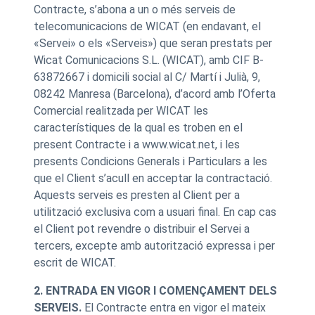
Contracte, s’abona a un o més serveis de
telecomunicacions de WICAT (en endavant, el
«Servei» o els «Serveis») que seran prestats per
Wicat Comunicacions S.L. (WICAT), amb CIF B-
63872667 i domicili social al C/ Martí i Julià, 9,
08242 Manresa (Barcelona), d’acord amb l’Oferta
Comercial realitzada per WICAT les
característiques de la qual es troben en el
present Contracte i a www.wicat.net, i les
presents Condicions Generals i Particulars a les
que el Client s’acull en acceptar la contractació.
Aquests serveis es presten al Client per a
utilització exclusiva com a usuari final. En cap cas
el Client pot revendre o distribuir el Servei a
tercers, excepte amb autorització expressa i per
escrit de WICAT.
2. ENTRADA EN VIGOR I COMENÇAMENT DELS
SERVEIS.
El Contracte entra en vigor el mateix