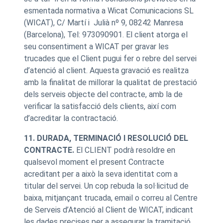
esmentada normativa a Wicat Comunicacions SL
(WICAT), C/ Martí i Julià nº 9, 08242 Manresa
(Barcelona), Tel: 973090901. El client atorga el
seu consentiment a WICAT per gravar les
trucades que el Client pugui fer o rebre del servei
d’atenció al client. Aquesta gravació es realitza
amb la finalitat de millorar la qualitat de prestació
dels serveis objecte del contracte, amb la de
verificar la satisfacció dels clients, així com
d’acreditar la contractació.
11. DURADA, TERMINACIÓ I RESOLUCIÓ DEL
CONTRACTE.
El CLIENT podrà resoldre en
qualsevol moment el present Contracte
acreditant per a això la seva identitat com a
titular del servei. Un cop rebuda la sol·licitud de
baixa, mitjançant trucada, email o correu al Centre
de Serveis d’Atenció al Client de WICAT, indicant
les dades precises per a assegurar la tramitació