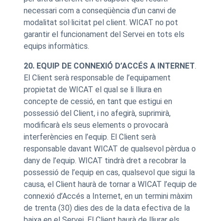
necessari com a conseqüència d’un canvi de
modalitat sol·licitat pel client. WICAT no pot
garantir el funcionament del Servei en tots els
equips informàtics.
20. EQUIP DE CONNEXIÓ D’ACCÉS A INTERNET
.
El Client serà responsable de l’equipament
propietat de WICAT el qual se li lliura en
concepte de cessió, en tant que estigui en
possessió del Client, i no afegirà, suprimirà,
modificarà els seus elements o provocarà
interferències en l’equip. El Client serà
responsable davant WICAT de qualsevol pèrdua o
dany de l’equip. WICAT tindrà dret a recobrar la
possessió de l’equip en cas, qualsevol que sigui la
causa, el Client haurà de tornar a WICAT l’equip de
connexió d’Accés a Internet, en un termini màxim
de trenta (30) dies des de la data efectiva de la
baixa en el Servei. El Client haurà de lliurar els