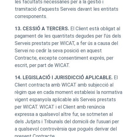
les facultats necessàries per a la gestió i
tramitació d’aquests Serveis davant les entitats
corresponents.
13. CESSIÓ A TERCERS.
El Client està obligat al
pagament de les quantitats degudes per l’ús dels
Serveis prestats per WICAT, a fer ús a causa del
Servei no cedir la seva posició en aquest
Contracte, excepte consentiment exprés, per
escrit, per part de WICAT.
14. LEGISLACIÓ I JURISDICCIÓ APLICABLE.
El
Client contracta amb WICAT amb subjecció al
règim que en cada moment estableixi la normativa
vigent espanyola aplicable als Serveis prestats
per WICAT. WICAT i el Client amb renúncia
expressa a qualsevol altre fur, se sotmeten al
dels Jutjats i Tribunals del domicili de l’usuari per
a qualsevol controvèrsia que pogués derivar del
present Contracte.