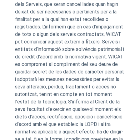
dels Serveis, que seran cancel·lades quan hagin
deixat de ser necessàries o pertinents per a la
finalitat per a la qual han estat recollides o
registrades. L’informem que en cas d’impagament
de tots o algun dels serveis contractats, WICAT
pot comunicar aquest extrem a fitxers, Serveis i
entitats d’informació sobre solvència patrimonial i
de crèdit d’acord amb la normativa vigent. WICAT
es compromet al compliment del seu deure de
guardar secret de les dades de caràcter personal,
i adoptarà les mesures necessàries per evitar la
seva alteració, pèrdua, tractament o accés no
autoritzat, tenint en compte en tot moment
l’estat de la tecnologia. S’informa al Client de la
seva facultat d’exercir en qualsevol moment els
drets d’accés, rectificació, oposició i cancel·lació
d’acord amb el que estableix la LOPD i altra
normativa aplicable a aquest efecte, ha de dirigir-
se a tal fi en la forma i condicions previstes en la